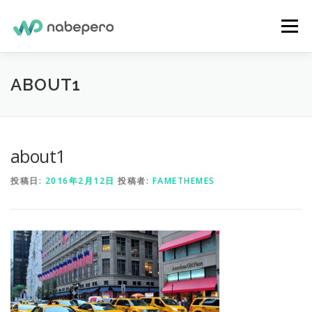
コ
ン
メニュー
テ
ン
ツ
へ
ホーム
会社概要
お問い合わせ
ABOUT1
ス
キ
ッ
プ
プライバシーポリシー
about1
投稿日:
2016年2月12日
投稿者:
FAMETHEMES