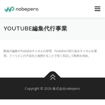
コ
ン
メニュー
テ
ン
ツ
へ
ホーム
会社概要
お問い合わせ
YOUTUBE編集代行事業
ス
キ
ッ
プ
プライバシーポリシー
動画の編集やYoutubeチャネルの管理、Youtubeの切り抜きチャネルを運
用。フィリピンの子会社と連携することで安く安定して動画を供給。
Copyright © 2026 株式会社nabepero