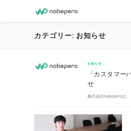
コ
ン
テ
ン
ツ
カテゴリー:
お知らせ
へ
ス
キ
ッ
プ
お知らせ
「カスタマー
せ
株式会社nabepero